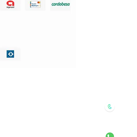
Encont
Llaman
351 -
Iniciar
Whats