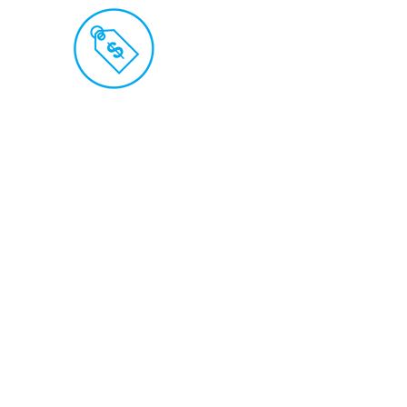
ranos
os!
 8121307
 chat
app!